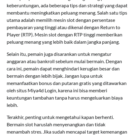
keberuntungan, ada beberapa tips dan strategi yang dapat
membantu meningkatkan peluang menang. Salah satu tips
utama adalah memilih mesin slot dengan persentase
pembayaran yang tinggi atau dikenal dengan Return to
Player (RTP). Mesin slot dengan RTP tinggi memberikan
peluang menang yang lebih baik dalam jangka panjang.
Selain itu, pemain juga disarankan untuk mengatur
anggaran atau bankroll sebelum mulai bermain. Dengan
cara ini, pemain dapat menghindari kerugian besar dan
bermain dengan lebih bijak. Jangan lupa untuk
memanfaatkan bonus dan putaran gratis yang ditawarkan
oleh situs Miya4d Login, karena ini bisa memberi
keuntungan tambahan tanpa harus mengeluarkan biaya
lebih.
Terakhir, penting untuk mengetahui kapan berhenti.
Bermain slot haruslah menyenangkan dan tidak
menambah stres. Jika sudah mencapai target kemenangan