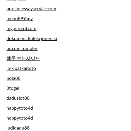
nursingessayservice.com
menu899.my
mypieceof.com
dokument kolekcjonerski
bitcoin tumbler
웹툰 보는사이트
link patkaitoto
bola88
8togel
daduslot88
happytoto4d
happytoto4d
judidadu88