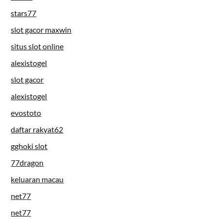
stars77
slot gacor maxwin
situs slot online
alexistogel
slot gacor
alexistogel
evostoto
daftar rakyat62
gghoki slot
77dragon
keluaran macau
net77
net77