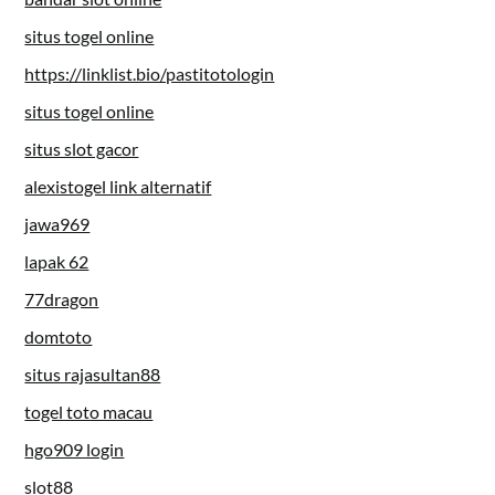
situs togel online
https://linklist.bio/pastitotologin
situs togel online
situs slot gacor
alexistogel link alternatif
jawa969
lapak 62
77dragon
domtoto
situs rajasultan88
togel toto macau
hgo909 login
slot88