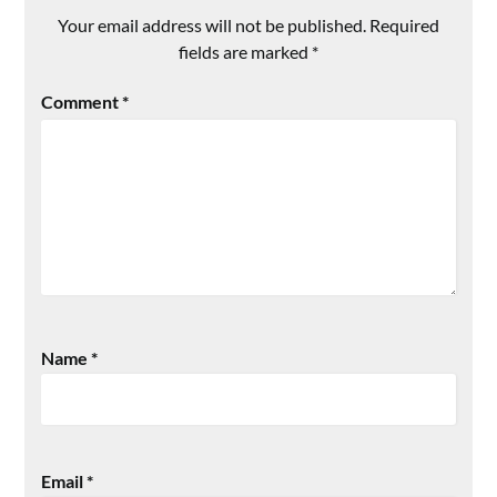
Your email address will not be published.
Required
fields are marked
*
Comment
*
Name
*
Email
*