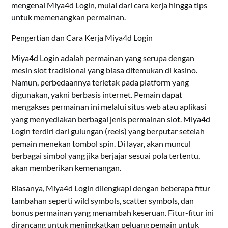
mengenai Miya4d Login, mulai dari cara kerja hingga tips
untuk memenangkan permainan.
Pengertian dan Cara Kerja Miya4d Login
Miya4d Login adalah permainan yang serupa dengan
mesin slot tradisional yang biasa ditemukan di kasino.
Namun, perbedaannya terletak pada platform yang
digunakan, yakni berbasis internet. Pemain dapat
mengakses permainan ini melalui situs web atau aplikasi
yang menyediakan berbagai jenis permainan slot. Miya4d
Login terdiri dari gulungan (reels) yang berputar setelah
pemain menekan tombol spin. Di layar, akan muncul
berbagai simbol yang jika berjajar sesuai pola tertentu,
akan memberikan kemenangan.
Biasanya, Miya4d Login dilengkapi dengan beberapa fitur
tambahan seperti wild symbols, scatter symbols, dan
bonus permainan yang menambah keseruan. Fitur-fitur ini
dirancang untuk meningkatkan peluang pemain untuk