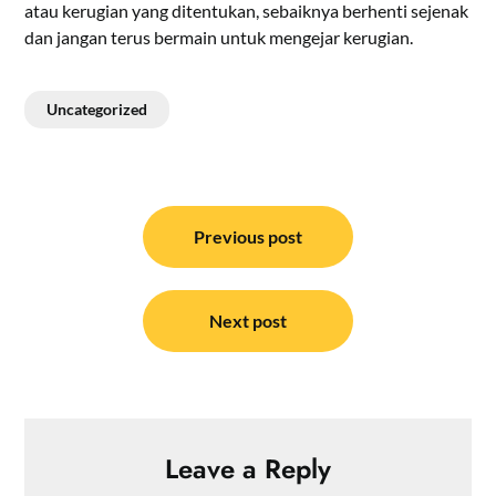
atau kerugian yang ditentukan, sebaiknya berhenti sejenak
dan jangan terus bermain untuk mengejar kerugian.
Uncategorized
Post
navigation
Previous post
Next post
Leave a Reply